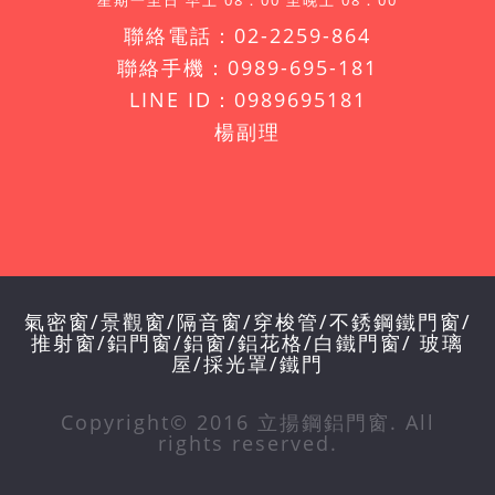
星期一至日 早上 08：00 至晚上 08：00
聯絡電話：02-2259-864
聯絡手機：0989-695-181
LINE ID：0989695181
楊副理
氣密窗/景觀窗/隔音窗/穿梭管/不銹鋼鐵門窗/
推射窗/鋁門窗/鋁窗/鋁花格/白鐵門窗/ 玻璃
屋/採光罩/鐵門
Copyright© 2016 立揚鋼鋁門窗. All
rights reserved.